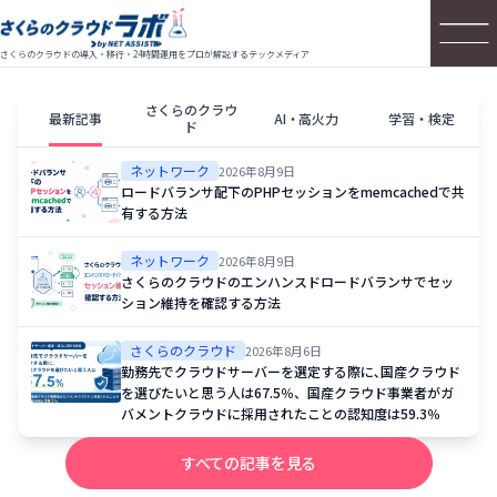
さくらのクラウドの導入・移行・24時間運用をプロが解説するテックメディア
さくらのクラウ
最新記事
AI・高火力
学習・検定
ド
ネットワーク
2026年8月9日
ロードバランサ配下のPHPセッションをmemcachedで共
有する方法
ネットワーク
2026年8月9日
さくらのクラウドのエンハンスドロードバランサでセッ
ション維持を確認する方法
さくらのクラウド
2026年8月6日
勤務先でクラウドサーバーを選定する際に､国産クラウド
を選びたいと思う人は67.5％、国産クラウド事業者がガ
バメントクラウドに採用されたことの認知度は59.3％
すべての記事を見る