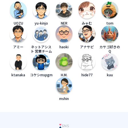
UOZU
yu-kinjo
NER
みゃむ
tom
アミー
ネットアシス
haoki
アナサピ
カサゴ好きの
ト 営業チーム
Q
ktanaka
コケシmspgm
H.M.
hide77
kuu
mshin
SNS