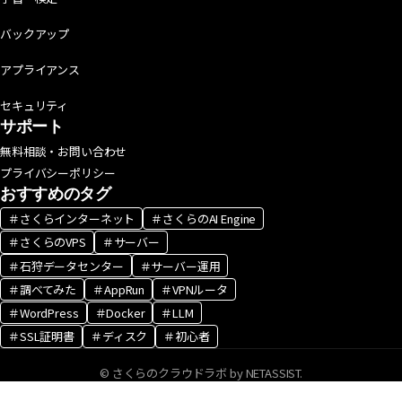
バックアップ
アプライアンス
セキュリティ
サポート
無料相談・お問い合わせ
プライバシーポリシー
おすすめのタグ
＃さくらインターネット
＃さくらのAI Engine
＃さくらのVPS
＃サーバー
＃石狩データセンター
＃サーバー運用
＃調べてみた
＃AppRun
＃VPNルータ
＃WordPress
＃Docker
＃LLM
＃SSL証明書
＃ディスク
＃初心者
© さくらのクラウドラボ by NETASSIST.