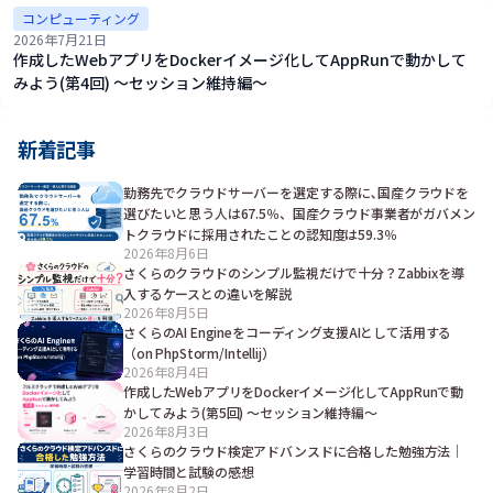
コンピューティング
2026年7月21日
作成したWebアプリをDockerイメージ化してAppRunで動かして
みよう(第4回) ～セッション維持編～
新着記事
勤務先でクラウドサーバーを選定する際に､国産クラウドを
選びたいと思う人は67.5％、国産クラウド事業者がガバメン
トクラウドに採用されたことの認知度は59.3％
2026年8月6日
さくらのクラウドのシンプル監視だけで十分？Zabbixを導
入するケースとの違いを解説
2026年8月5日
さくらのAI Engineをコーディング支援AIとして活用する
（on PhpStorm/Intellij）
2026年8月4日
作成したWebアプリをDockerイメージ化してAppRunで動
かしてみよう(第5回) ～セッション維持編～
2026年8月3日
さくらのクラウド検定アドバンスドに合格した勉強方法｜
学習時間と試験の感想
2026年8月2日