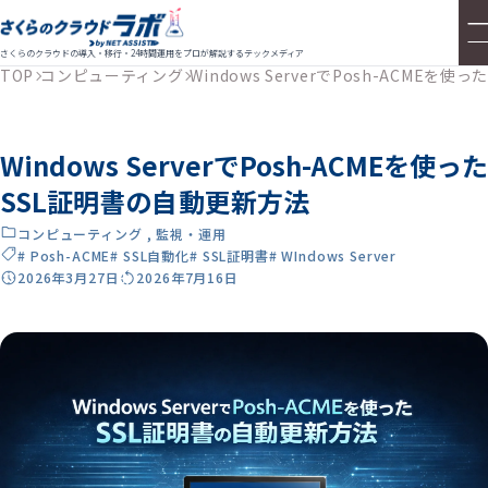
さくらのクラウドの導入・移行・24時間運用をプロが解説するテックメディア
TOP
コンピューティング
Windows ServerでPosh-ACMEを
Windows ServerでPosh-ACMEを使った
SSL証明書の自動更新方法
コンピューティング
,
監視・運用
# Posh-ACME
# SSL自動化
# SSL証明書
# WIndows Server
2026年3月27日
2026年7月16日