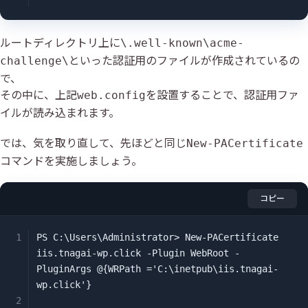
ルートディレクトリ上に
\.well-known\acme-
といった認証用のファイルが作成されているの
challenge\
で、
その中に、上記
を設置することで、認証用ファ
web.config
イルが読み込まれます。
では、気を取り直して、先ほどと同じ
New-PACertificate
コマンドを実施しましょう。
コピー
PS C:\Users\Administrator> New-PACertificate 
iis.tnagai-wp.click -Plugin WebRoot -
PluginArgs @{WRPath ='C:\inetpub\iis.tnagai-
wp.click'}
