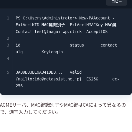
コピー
PS C:\Users\Administrator> New-PAAccount -
ExtAcctKID 
MAC鍵識別⼦
 -ExtAcctHMACKey 
MAC鍵
 -
Contact test@tnagai-wp.click -AcceptTOS

id                     status       contact                       
alg        KeyLength

--                     ------       -------                       
---        ---------

3AB9B33BE9A341DBB...   valid        
{mailto:idc@netassist.ne.jp}  ES256      ec-
256
ACMEサーバ、MAC鍵識別子やMAC鍵はCAによって異なるの
で、適宜入力してください。