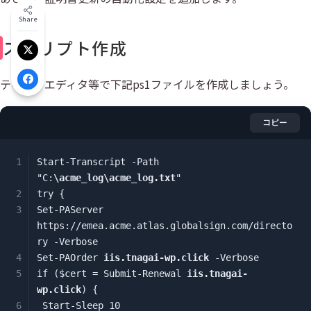
Share
スクリプト作成
Xでシェア
テキストエディタ等で下記ps1ファイルを作成しましょう。
Facebookでシェア
コピー
Start-Transcript -Path 
"C:
\acme_log\acme_log.txt
"

try {

Set-PAServer 
https://emea.acme.atlas.globalsign.com/directo
ry
 -Verbose

Set-PAOrder 
iis.tnagai-wp.click
 -Verbose

if ($cert = Submit-Renewal 
iis.tnagai-
wp.click
) {

 Start-Sleep 10
