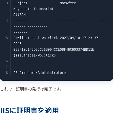
Subject                NotAfter            
KeyLength Thumbprint                               
AllSANs

-------                --------            ---
------ ----------                               
-------

CN=iis.tnagai-wp.click 2027/04/10 17:23:37 
2048      
0B8F1951F3D85C56B904CCE08F46C603374BD11E 
{iis.tnagai-wp.click}

PS C:\Users\Administrator>
これで、証明書の発行は完了です。
IISに証明書を適用