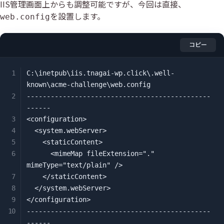
IIS管理画面上からも調整可能ですが、今回は直接、
を設置します。
web.config
コピー
C:\inetpub\iis.tnagai-wp.click\.well-
known\acme-challenge\web.config

----------------------------------------------
------

<configuration>

  <system.webServer>

    <staticContent>

      <mimeMap fileExtension="." 
mimeType="text/plain" />

    </staticContent>

  </system.webServer>

</configuration>

----------------------------------------------
------