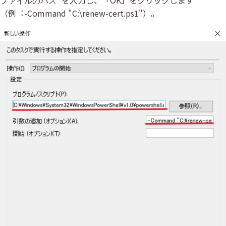
を⼊⼒し、「OK」をクリックします
ファイルのパス”
（例︓-Command "C:\renew-cert.ps1"）。