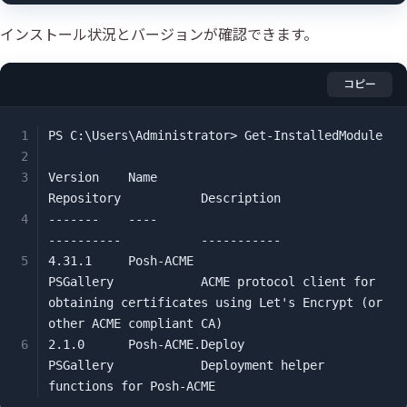
インストール状況とバージョンが確認できます。
コピー
PS C:\Users\Administrator> Get-InstalledModule

Version    Name                                
Repository           Description

-------    ----                                
----------           -----------

4.31.1     Posh-ACME                           
PSGallery            ACME protocol client for 
obtaining certificates using Let's Encrypt (or 
other ACME compliant CA)

2.1.0      Posh-ACME.Deploy                    
PSGallery            Deployment helper 
functions for Posh-ACME