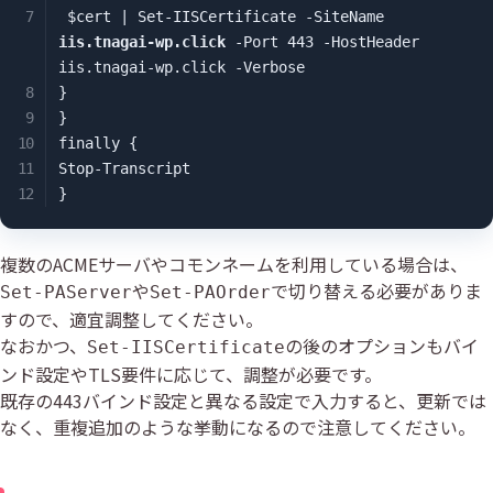
 $cert | Set-IISCertificate -SiteName 
iis.tnagai-wp.click
 -Port 443 -HostHeader 
iis.tnagai-wp.click -Verbose

}

}

finally {

Stop-Transcript

}
複数のACMEサーバやコモンネームを利用している場合は、
や
で切り替える必要がありま
Set-PAServer
Set-PAOrder
すので、適宜調整してください。
なおかつ、
の後のオプションもバイ
Set-IISCertificate
ンド設定やTLS要件に応じて、調整が必要です。
既存の443バインド設定と異なる設定で入力すると、更新では
なく、重複追加のような挙動になるので注意してください。