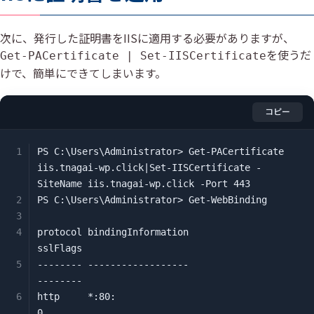
次に、発行した証明書をIISに適用する必要がありますが、
を使うだ
Get-PACertificate | Set-IISCertificate
けで、簡単にできてしまいます。
コピー
PS C:\Users\Administrator> Get-PACertificate 
iis.tnagai-wp.click|Set-IISCertificate -
SiteName iis.tnagai-wp.click -Port 443

PS C:\Users\Administrator> Get-WebBinding

protocol bindingInformation                    
sslFlags

-------- ------------------                    
--------

http     *:80:                                        
0
