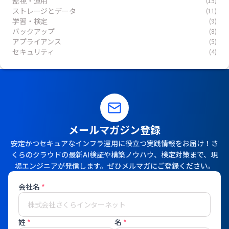
監視・運用
(15)
ストレージとデータ
(11)
学習・検定
(9)
バックアップ
(8)
アプライアンス
(5)
セキュリティ
(4)
メールマガジン登録
安定かつセキュアなインフラ運用に役立つ実践情報をお届け！さ
くらのクラウドの最新AI検証や構築ノウハウ、検定対策まで、現
場エンジニアが発信します。ぜひメルマガにご登録ください。
会社名
*
姓
*
名
*