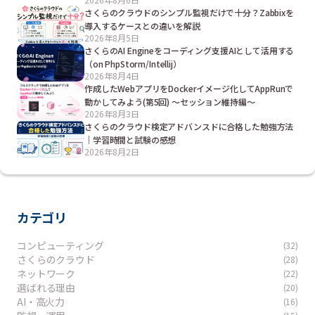
さくらのクラウドのシンプル監視だけで十分？Zabbixを
導入するケースとの違いを解説
2026年8月5日
さくらのAI Engineをコーディング支援AIとして活用する
（on PhpStorm/Intellij）
2026年8月4日
作成したWebアプリをDockerイメージ化してAppRunで
動かしてみよう(第5回) ～セッション維持編～
2026年8月3日
さくらのクラウド検定アドバンスドに合格した勉強方法
｜学習時間と試験の感想
2026年8月2日
カテゴリ
コンピューティング
(32)
さくらのクラウド
(28)
ネットワーク
(22)
選ばれる理由
(20)
AI・高火力
(16)