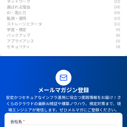
ネットワーク
(22)
選ばれる理由
(20)
AI・高火力
(16)
監視・運用
(15)
ストレージとデータ
(11)
学習・検定
(9)
バックアップ
(8)
アプライアンス
(5)
セキュリティ
(4)
メールマガジン登録
安定かつセキュアなインフラ運用に役立つ実践情報をお届け！さ
くらのクラウドの最新AI検証や構築ノウハウ、検定対策まで、現
場エンジニアが発信します。ぜひメルマガにご登録ください。
会社名
*