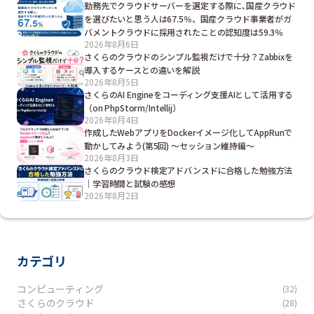
勤務先でクラウドサーバーを選定する際に､国産クラウド
を選びたいと思う人は67.5％、国産クラウド事業者がガ
バメントクラウドに採用されたことの認知度は59.3％
2026年8月6日
さくらのクラウドのシンプル監視だけで十分？Zabbixを
導入するケースとの違いを解説
2026年8月5日
さくらのAI Engineをコーディング支援AIとして活用する
（on PhpStorm/Intellij）
2026年8月4日
作成したWebアプリをDockerイメージ化してAppRunで
動かしてみよう(第5回) ～セッション維持編～
2026年8月3日
さくらのクラウド検定アドバンスドに合格した勉強方法
｜学習時間と試験の感想
2026年8月2日
カテゴリ
コンピューティング
(32)
さくらのクラウド
(28)