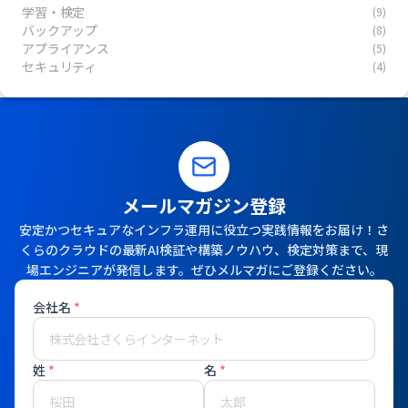
学習・検定
(9)
バックアップ
(8)
アプライアンス
(5)
セキュリティ
(4)
メールマガジン登録
安定かつセキュアなインフラ運用に役立つ実践情報をお届け！さ
くらのクラウドの最新AI検証や構築ノウハウ、検定対策まで、現
場エンジニアが発信します。ぜひメルマガにご登録ください。
会社名
*
姓
*
名
*