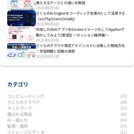
導入するケースとの違いを解説
2026年8月5日
さくらのAI Engineをコーディング支援AIとして活用する
（on PhpStorm/Intellij）
2026年8月4日
作成したWebアプリをDockerイメージ化してAppRunで
動かしてみよう(第5回) ～セッション維持編～
2026年8月3日
さくらのクラウド検定アドバンスドに合格した勉強方法
｜学習時間と試験の感想
2026年8月2日
カテゴリ
コンピューティング
(32)
さくらのクラウド
(28)
ネットワーク
(22)
選ばれる理由
(20)
AI・高火力
(16)
監視・運用
(15)
ストレージとデータ
(11)