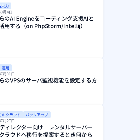
高火力
年8月4日
らのAI Engineをコーディング支援AIと
用する（on PhpStorm/Intellij）
・運用
年7月31日
らのVPSのサーバ監視機能を設定する方
らのクラウド
バックアップ
年7月27日
bディレクター向け｜レンタルサーバー
クラウドへ移行を提案するとき何から