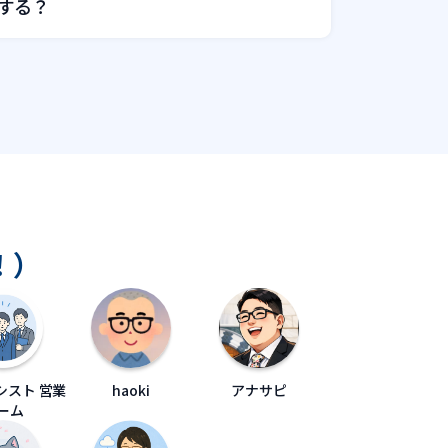
する？
！）
シスト 営業
haoki
アナサピ
ーム