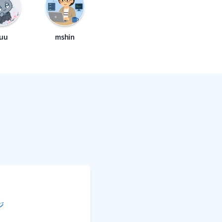
uu
mshin
ジ