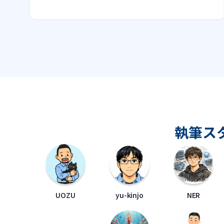
執筆ス
UOZU
yu-kinjo
NER