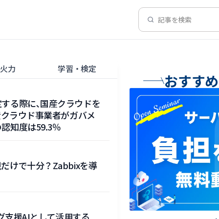
記事を検索
高火力
学習・検定
おすすめ
する際に､国産クラウドを
産クラウド事業者がガバメ
知度は59.3％
けで十分？Zabbixを導
ング支援AIとして活用する