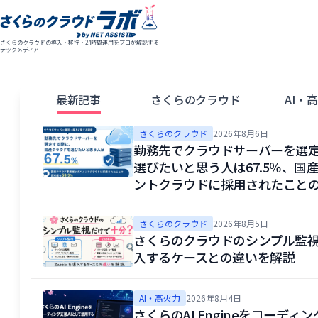
さくらのクラウドの導入・移行・24時間運用をプロが解説する
テックメディア
最新記事
さくらのクラウド
AI・
さくらのクラウド
2026年8月6日
勤務先でクラウドサーバーを選定
選びたいと思う人は67.5％、国
ントクラウドに採用されたことの認
さくらのクラウド
2026年8月5日
さくらのクラウドのシンプル監視だ
入するケースとの違いを解説
AI・高火力
2026年8月4日
さくらのAI Engineをコーディ