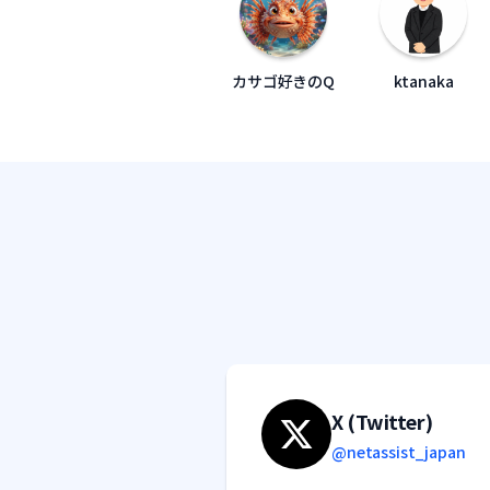
カサゴ好きのQ
ktanaka
X (Twitter)
@netassist_japan