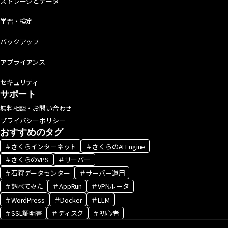
ストレージとデータ
学習・検定
バックアップ
アプライアンス
セキュリティ
サポート
無料相談・お問い合わせ
プライバシーポリシー
おすすめのタグ
＃さくらインターネット
＃さくらのAI Engine
＃さくらのVPS
＃サーバー
＃石狩データセンター
＃サーバー運用
＃調べてみた
＃AppRun
＃VPNルータ
＃WordPress
＃Docker
＃LLM
＃SSL証明書
＃ディスク
＃初心者