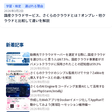
学習・検定
選ばれる理由
2026年3月2日
国産クラウドサービス、さくらのクラウドとは？オンプレ・他ク
ラウドと比較して違いを解説
新着記事
勤務先でクラウドサーバーを選定する際に､国産クラウド
を選びたいと思う人は67.5％、国産クラウド事業者がガ
バメントクラウドに採用されたことの認知度は59.3％
2026年8月6日
さくらのクラウドのシンプル監視だけで十分？Zabbixを
導入するケースとの違いを解説
2026年8月5日
さくらのAI Engineをコーディング支援AIとして活用する
（on PhpStorm/Intellij）
2026年8月4日
作成したWebアプリをDockerイメージ化してAppRunで
動かしてみよう(第5回) ～セッション維持編～
2026年8月3日