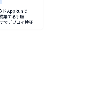
グ
ド AppRunで
sを構築する手順｜
ンテナでデプロイ検証