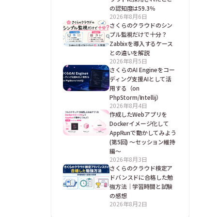
の認知度は59.3％
2026年8月6日
さくらのクラウドのシン
プル監視だけで十分？
Zabbixを導入するケース
との違いを解説
2026年8月5日
さくらのAI Engineをコー
ディング支援AIとして活
用する（on
PhpStorm/Intellij）
2026年8月4日
作成したWebアプリを
Dockerイメージ化して
AppRunで動かしてみよう
(第5回) ～セッション維持
編～
2026年8月3日
さくらのクラウド検定ア
ドバンスドに合格した勉
強方法｜学習時間と試験
の感想
2026年8月2日