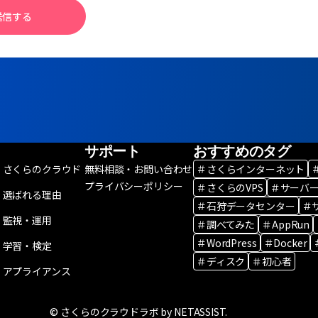
送信する
サポート
おすすめのタグ
さくらのクラウド
無料相談・お問い合わせ
＃さくらインターネット
プライバシーポリシー
＃さくらのVPS
＃サーバ
選ばれる理由
＃石狩データセンター
＃
監視・運用
＃調べてみた
＃AppRun
＃WordPress
＃Docker
学習・検定
＃ディスク
＃初心者
アプライアンス
© さくらのクラウドラボ by NETASSIST.