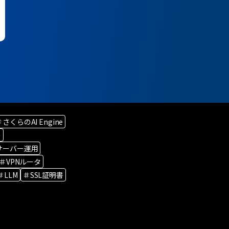
＃さくらのAI Engine
ー
サーバー運用
＃VPNルータ
＃LLM
＃SSL証明書