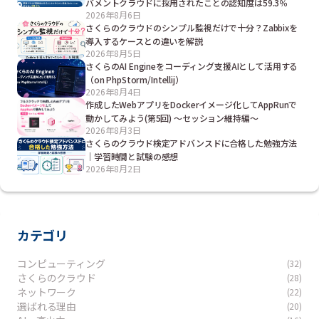
バメントクラウドに採用されたことの認知度は59.3％
2026年8月6日
さくらのクラウドのシンプル監視だけで十分？Zabbixを
導入するケースとの違いを解説
2026年8月5日
さくらのAI Engineをコーディング支援AIとして活用する
（on PhpStorm/Intellij）
2026年8月4日
作成したWebアプリをDockerイメージ化してAppRunで
動かしてみよう(第5回) ～セッション維持編～
2026年8月3日
さくらのクラウド検定アドバンスドに合格した勉強方法
｜学習時間と試験の感想
2026年8月2日
カテゴリ
コンピューティング
(32)
さくらのクラウド
(28)
ネットワーク
(22)
選ばれる理由
(20)