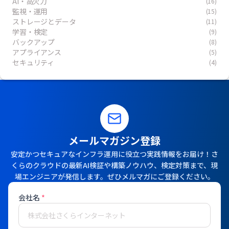
AI・高火力
(16)
監視・運用
(15)
ストレージとデータ
(11)
学習・検定
(9)
バックアップ
(8)
アプライアンス
(5)
セキュリティ
(4)
メールマガジン登録
安定かつセキュアなインフラ運用に役立つ実践情報をお届け！さ
くらのクラウドの最新AI検証や構築ノウハウ、検定対策まで、現
場エンジニアが発信します。ぜひメルマガにご登録ください。
会社名
*