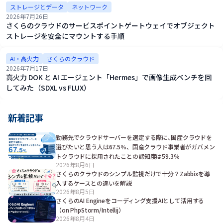
ストレージとデータ
ネットワーク
2026年7月26日
さくらのクラウドのサービスポイントゲートウェイでオブジェクト
ストレージを安全にマウントする手順
AI・高火力
さくらのクラウド
2026年7月17日
高火力 DOK と AI エージェント「Hermes」で画像生成ベンチを回
してみた（SDXL vs FLUX）
新着記事
勤務先でクラウドサーバーを選定する際に､国産クラウドを
選びたいと思う人は67.5％、国産クラウド事業者がガバメン
トクラウドに採用されたことの認知度は59.3％
2026年8月6日
さくらのクラウドのシンプル監視だけで十分？Zabbixを導
入するケースとの違いを解説
2026年8月5日
さくらのAI Engineをコーディング支援AIとして活用する
（on PhpStorm/Intellij）
2026年8月4日