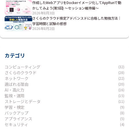
作成したWebアプリをDockerイメージ化してAppRunで動
かしてみよう(第5回) ～セッション維持編～
2026年8月3日
さくらのクラウド検定アドバンスドに合格した勉強方法｜
学習時間と試験の感想
2026年8月2日
カテゴリ
コンピューティング
(32)
さくらのクラウド
(28)
ネットワーク
(22)
選ばれる理由
(20)
AI・高火力
(16)
監視・運用
(15)
ストレージとデータ
(11)
学習・検定
(9)
バックアップ
(8)
アプライアンス
(5)
セキュリティ
(4)