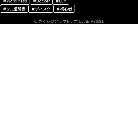
＃WordPress
＃Docker
＃LLM
＃SSL証明書
＃ディスク
＃初心者
© さくらのクラウドラボ by NETASSIST.