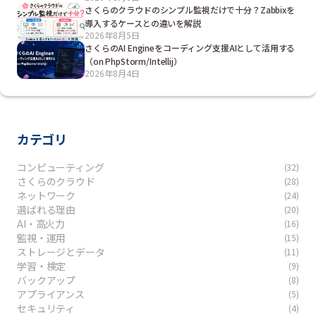
さくらのクラウドのシンプル監視だけで十分？Zabbixを
導入するケースとの違いを解説
2026年8月5日
さくらのAI Engineをコーディング支援AIとして活用する
（on PhpStorm/Intellij）
2026年8月4日
カテゴリ
コンピューティング
(32)
さくらのクラウド
(28)
ネットワーク
(24)
選ばれる理由
(20)
AI・高火力
(16)
監視・運用
(15)
ストレージとデータ
(11)
学習・検定
(9)
バックアップ
(8)
アプライアンス
(5)
セキュリティ
(4)