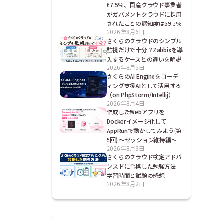
67.5％、国産クラウド事業者
がガバメントクラウドに採用
されたことの認知度は59.3％
2026年8月6日
さくらのクラウドのシンプル
監視だけで十分？Zabbixを導
入するケースとの違いを解説
2026年8月5日
さくらのAI Engineをコーデ
ィング支援AIとして活用する
（on PhpStorm/Intellij）
2026年8月4日
作成したWebアプリを
Dockerイメージ化して
AppRunで動かしてみよう(第
5回) ～セッション維持編～
2026年8月3日
さくらのクラウド検定アドバ
ンスドに合格した勉強方法｜
学習時間と試験の感想
2026年8月2日