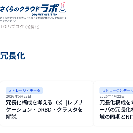
さくらのクラウドの導入・移行・24時間運用をプロが解説する
テックメディア
TOP
ブログ
冗長化
冗長化
ストレージとデータ
ストレージとデー
2026年5月29日
2026年4月22日
冗長化構成を考える（3）|レプリ
冗長化構成を考
ケーション・DRBD・クラスタを
ーバの冗長化構
解説
域の同期とNF