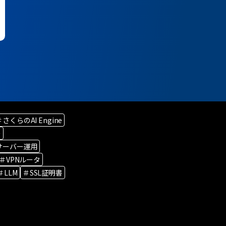
＃さくらのAI Engine
ー
サーバー運用
＃VPNルータ
＃LLM
＃SSL証明書