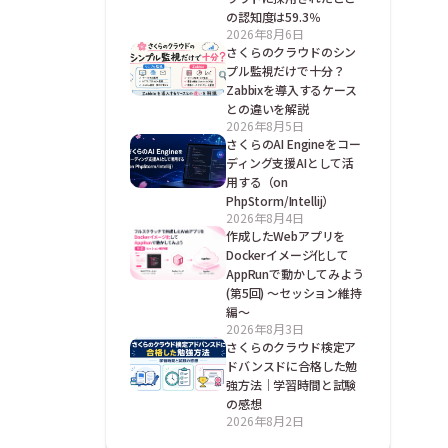
の認知度は59.3％
2026年8月6日
さくらのクラウドのシン
プル監視だけで十分？
Zabbixを導入するケース
との違いを解説
2026年8月5日
さくらのAI Engineをコー
ディング支援AIとして活
用する（on
PhpStorm/Intellij）
2026年8月4日
作成したWebアプリを
Dockerイメージ化して
AppRunで動かしてみよう
(第5回) ～セッション維持
編～
2026年8月3日
さくらのクラウド検定ア
ドバンスドに合格した勉
強方法｜学習時間と試験
の感想
2026年8月2日