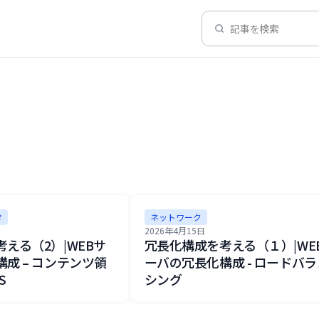
記事を検索
タ
ネットワーク
2026年4月15日
える（2）|WEBサ
冗長化構成を考える（１）|WE
成 – コンテンツ領
ーバの冗長化構成 - ロードバラ
S
シング