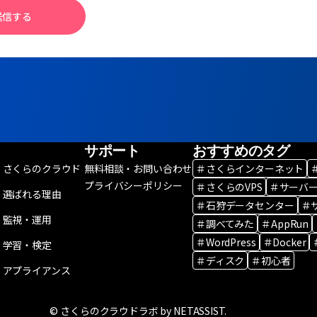
送信する
サポート
おすすめのタグ
さくらのクラウド
無料相談・お問い合わせ
＃さくらインターネット
プライバシーポリシー
＃さくらのVPS
＃サーバ
選ばれる理由
＃石狩データセンター
＃
監視・運用
＃調べてみた
＃AppRun
＃WordPress
＃Docker
学習・検定
＃ディスク
＃初心者
アプライアンス
© さくらのクラウドラボ by NETASSIST.