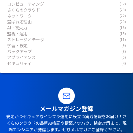
コンピューティング
(32)
さくらのクラウド
(28)
ネットワーク
(22)
選ばれる理由
(20)
AI・高火力
(16)
監視・運用
(15)
ストレージとデータ
(11)
学習・検定
(9)
バックアップ
(8)
アプライアンス
(5)
セキュリティ
(4)
メールマガジン登録
安定かつセキュアなインフラ運用に役立つ実践情報をお届け！さ
くらのクラウドの最新AI検証や構築ノウハウ、検定対策まで、現
場エンジニアが発信します。ぜひメルマガにご登録ください。