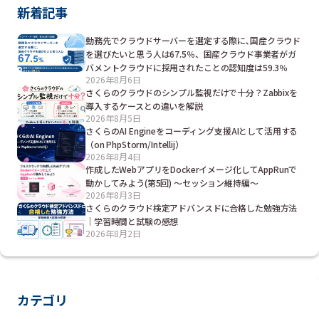
新着記事
勤務先でクラウドサーバーを選定する際に､国産クラウド
を選びたいと思う人は67.5％、国産クラウド事業者がガ
バメントクラウドに採用されたことの認知度は59.3％
2026年8月6日
さくらのクラウドのシンプル監視だけで十分？Zabbixを
導入するケースとの違いを解説
2026年8月5日
さくらのAI Engineをコーディング支援AIとして活用する
（on PhpStorm/Intellij）
2026年8月4日
作成したWebアプリをDockerイメージ化してAppRunで
動かしてみよう(第5回) ～セッション維持編～
2026年8月3日
さくらのクラウド検定アドバンスドに合格した勉強方法
｜学習時間と試験の感想
2026年8月2日
カテゴリ