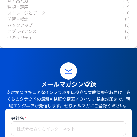
AI・高火力
(16)
監視・運用
(15)
ストレージとデータ
(11)
学習・検定
(9)
バックアップ
(8)
アプライアンス
(5)
セキュリティ
(4)
メールマガジン登録
安定かつセキュアなインフラ運用に役立つ実践情報をお届け！さ
くらのクラウドの最新AI検証や構築ノウハウ、検定対策まで、現
場エンジニアが発信します。ぜひメルマガにご登録ください。
会社名
*