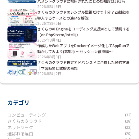
バメントクラウドに採用されたことの認知度は59.3％
2026年8月6日
さくらのクラウドのシンプル監視だけで十分？Zabbixを
導入するケースとの違いを解説
2026年8月5日
さくらのAI Engineをコーディング支援AIとして活用する
（on PhpStorm/Intellij）
2026年8月4日
作成したWebアプリをDockerイメージ化してAppRunで
動かしてみよう(第5回) ～セッション維持編～
2026年8月3日
さくらのクラウド検定アドバンスドに合格した勉強方法
｜学習時間と試験の感想
2026年8月2日
カテゴリ
コンピューティング
(32)
さくらのクラウド
(28)
ネットワーク
(22)
選ばれる理由
(20)