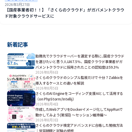
2026年3月27日
【国産事業者初！！】「さくらのクラウド」がガバメントクラウ
ド対象クラウドサービスに
新着記事
勤務先でクラウドサーバーを選定する際に､国産クラウド
を選びたいと思う人は67.5％、国産クラウド事業者がガ
バメントクラウドに採用されたことの認知度は59.3％
2026年8月6日
さくらのクラウドのシンプル監視だけで十分？Zabbixを
導入するケースとの違いを解説
2026年8月5日
さくらのAI Engineをコーディング支援AIとして活用する
（on PhpStorm/Intellij）
2026年8月4日
作成したWebアプリをDockerイメージ化してAppRunで
動かしてみよう(第5回) ～セッション維持編～
2026年8月3日
さくらのクラウド検定アドバンスドに合格した勉強方法
｜学習時間と試験の感想