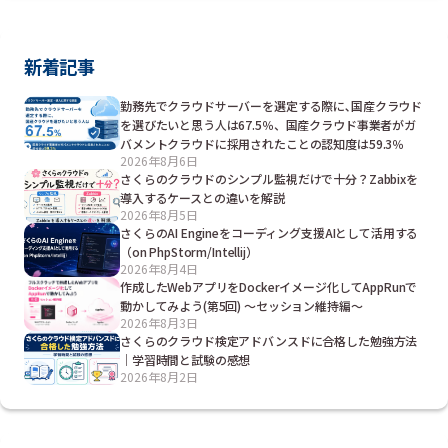
新着記事
勤務先でクラウドサーバーを選定する際に､国産クラウド
を選びたいと思う人は67.5％、国産クラウド事業者がガ
バメントクラウドに採用されたことの認知度は59.3％
2026年8月6日
さくらのクラウドのシンプル監視だけで十分？Zabbixを
導入するケースとの違いを解説
2026年8月5日
さくらのAI Engineをコーディング支援AIとして活用する
（on PhpStorm/Intellij）
2026年8月4日
作成したWebアプリをDockerイメージ化してAppRunで
動かしてみよう(第5回) ～セッション維持編～
2026年8月3日
さくらのクラウド検定アドバンスドに合格した勉強方法
｜学習時間と試験の感想
2026年8月2日