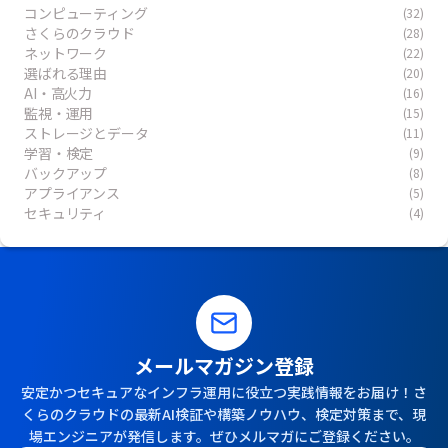
コンピューティング
(32)
さくらのクラウド
(28)
ネットワーク
(22)
選ばれる理由
(20)
AI・高火力
(16)
監視・運用
(15)
ストレージとデータ
(11)
学習・検定
(9)
バックアップ
(8)
アプライアンス
(5)
セキュリティ
(4)
メールマガジン登録
安定かつセキュアなインフラ運用に役立つ実践情報をお届け！さ
くらのクラウドの最新AI検証や構築ノウハウ、検定対策まで、現
場エンジニアが発信します。ぜひメルマガにご登録ください。