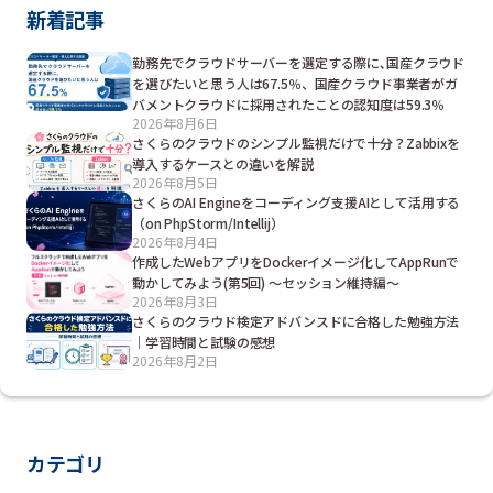
新着記事
勤務先でクラウドサーバーを選定する際に､国産クラウド
を選びたいと思う人は67.5％、国産クラウド事業者がガ
バメントクラウドに採用されたことの認知度は59.3％
2026年8月6日
さくらのクラウドのシンプル監視だけで十分？Zabbixを
導入するケースとの違いを解説
2026年8月5日
さくらのAI Engineをコーディング支援AIとして活用する
（on PhpStorm/Intellij）
2026年8月4日
作成したWebアプリをDockerイメージ化してAppRunで
動かしてみよう(第5回) ～セッション維持編～
2026年8月3日
さくらのクラウド検定アドバンスドに合格した勉強方法
｜学習時間と試験の感想
2026年8月2日
カテゴリ