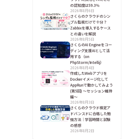
の認知度は59.3％
2026年8月6日
さくらのクラウドのシン
プル監視だけで十分？
Zabbixを導入するケース
との違いを解説
2026年8月5日
さくらのAI Engineをコー
ディング支援AIとして活
用する（on
PhpStorm/Intellij）
2026年8月4日
作成したWebアプリを
Dockerイメージ化して
AppRunで動かしてみよう
(第5回) ～セッション維持
編～
2026年8月3日
さくらのクラウド検定ア
ドバンスドに合格した勉
強方法｜学習時間と試験
の感想
2026年8月2日