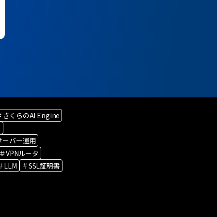
＃さくらのAI Engine
ー
サーバー運用
＃VPNルータ
＃LLM
＃SSL証明書