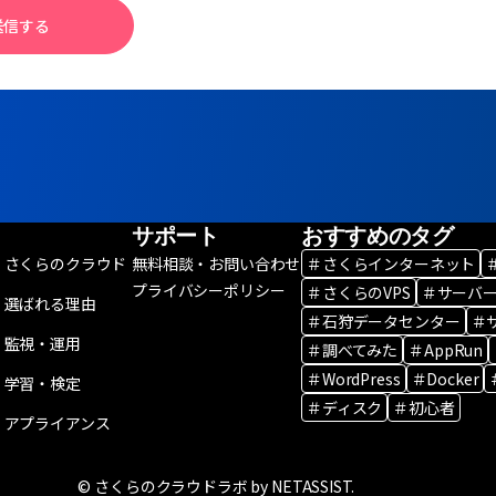
送信する
サポート
おすすめのタグ
さくらのクラウド
無料相談・お問い合わせ
＃さくらインターネット
プライバシーポリシー
＃さくらのVPS
＃サーバ
選ばれる理由
＃石狩データセンター
＃
監視・運用
＃調べてみた
＃AppRun
＃WordPress
＃Docker
学習・検定
＃ディスク
＃初心者
アプライアンス
© さくらのクラウドラボ by NETASSIST.