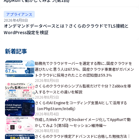
アプライアンス
2026年4月8日
オンデマンドデータベースとは？さくらのクラウドでTLS接続と
WordPress設定を検証
新着記事
勤務先でクラウドサーバーを選定する際に､国産クラウドを
選びたいと思う人は67.5％、国産クラウド事業者がガバメン
トクラウドに採用されたことの認知度は59.3％
2026年8月6日
さくらのクラウドのシンプル監視だけで十分？Zabbixを導
入するケースとの違いを解説
2026年8月5日
さくらのAI Engineをコーディング支援AIとして活用する
（on PhpStorm/Intellij）
2026年8月4日
作成したWebアプリをDockerイメージ化してAppRunで動
かしてみよう(第5回) ～セッション維持編～
2026年8月3日
さくらのクラウド検定アドバンスドに合格した勉強方法｜