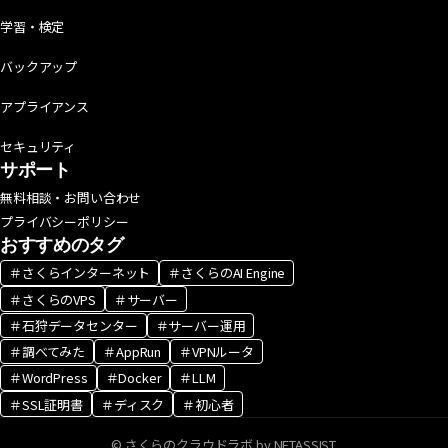
学習・検定
バックアップ
アプライアンス
セキュリティ
サポート
無料相談・お問い合わせ
プライバシーポリシー
おすすめのタグ
＃さくらインターネット
＃さくらのAI Engine
＃さくらのVPS
＃サーバー
＃石狩データセンター
＃サーバー運用
＃調べてみた
＃AppRun
＃VPNルータ
＃WordPress
＃Docker
＃LLM
＃SSL証明書
＃ディスク
＃初心者
© さくらのクラウドラボ by NETASSIST.