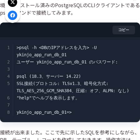
境にインストール済みのPostgreSQLのCLIクライアントである
Xでシェア
psql コマンドで接続してみます。
Facebookでシェア
コピー
>psql -h <DBのIPアドレスを入力> -U 
ykinjo_app_run_db_01

ユーザー ykinjo_app_run_db_01 のパスワード:

psql (18.3、サーバー 14.22)

SSL接続(プロトコル: TLSv1.3、暗号化方式: 
TLS_AES_256_GCM_SHA384、圧縮: オフ、ALPN: なし)

"help"でヘルプを表示します。

ykinjo_app_run_db_01=>
接続が出来ました。ここで先に示したSQLを参考にしながら、
DB、テーブル、レコードを作成しておきます。操作方法は