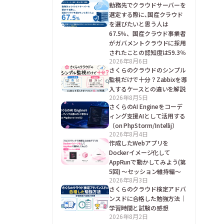
勤務先でクラウドサーバーを
選定する際に､国産クラウド
を選びたいと思う人は
67.5％、国産クラウド事業者
がガバメントクラウドに採用
されたことの認知度は59.3％
2026年8月6日
さくらのクラウドのシンプル
監視だけで十分？Zabbixを導
入するケースとの違いを解説
2026年8月5日
さくらのAI Engineをコーデ
ィング支援AIとして活用する
（on PhpStorm/Intellij）
2026年8月4日
作成したWebアプリを
Dockerイメージ化して
AppRunで動かしてみよう(第
5回) ～セッション維持編～
2026年8月3日
さくらのクラウド検定アドバ
ンスドに合格した勉強方法｜
学習時間と試験の感想
2026年8月2日