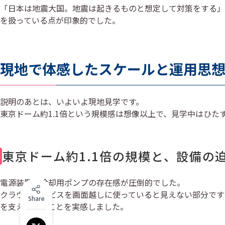
「日本は地震大国。地震は起きるものと想定して対策をする」
を扱っている点が印象的でした。
現地で体感したスケールと運用思
説明のあとは、いよいよ現地見学です。
東京ドーム約1.1倍という規模感は想像以上で、見学中はひた
東京ドーム約1.1倍の規模と、設備の
電源装置や冷却用ポンプの存在感が圧倒的でした。
クラウドサービスを画面越しに使っていると見えない部分です
Share
を支えていることを実感しました。