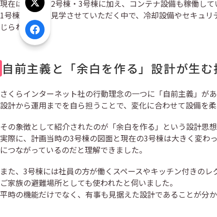
現在は1号棟・2号棟・3号棟に加え、コンテナ設備も稼働し
Xでシェア
1号棟から順に見学させていただく中で、冷却設備やセキュリ
じられました。
Facebookでシェア
自前主義と「余白を作る」設計が生む
さくらインターネット社の行動理念の一つに「自前主義」があ
設計から運用までを自ら担うことで、変化に合わせて設備を柔
その象徴として紹介されたのが「余白を作る」という設計思想
実際に、計画当時の3号棟の図面と現在の3号棟は大きく変わ
につながっているのだと理解できました。
また、3号棟には社員の方が働くスペースやキッチン付きのレ
ご家族の避難場所としても使われたと伺いました。
平時の機能だけでなく、有事も見据えた設計であることが分か