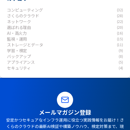
コンピューティング
(32)
さくらのクラウド
(28)
ネットワーク
(22)
選ばれる理由
(20)
AI・高火力
(16)
監視・運用
(15)
ストレージとデータ
(11)
学習・検定
(9)
バックアップ
(8)
アプライアンス
(5)
セキュリティ
(4)
メールマガジン登録
安定かつセキュアなインフラ運用に役立つ実践情報をお届け！さ
くらのクラウドの最新AI検証や構築ノウハウ、検定対策まで、現