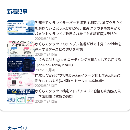
新着記事
勤務先でクラウドサーバーを選定する際に､国産クラウド
を選びたいと思う人は67.5％、国産クラウド事業者がガ
バメントクラウドに採用されたことの認知度は59.3％
2026年8月6日
さくらのクラウドのシンプル監視だけで十分？Zabbixを
導入するケースとの違いを解説
2026年8月5日
さくらのAI Engineをコーディング支援AIとして活用する
（on PhpStorm/Intellij）
2026年8月4日
作成したWebアプリをDockerイメージ化してAppRunで
動かしてみよう(第5回) ～セッション維持編～
2026年8月3日
さくらのクラウド検定アドバンスドに合格した勉強方法
｜学習時間と試験の感想
2026年8月2日
カテゴリ