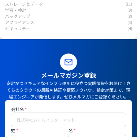
ストレージとデータ
(11)
学習・検定
(9)
バックアップ
(8)
アプライアンス
(5)
セキュリティ
(4)
メールマガジン登録
安定かつセキュアなインフラ運用に役立つ実践情報をお届け！さ
くらのクラウドの最新AI検証や構築ノウハウ、検定対策まで、現
場エンジニアが発信します。ぜひメルマガにご登録ください。
会社名
*
姓
*
名
*