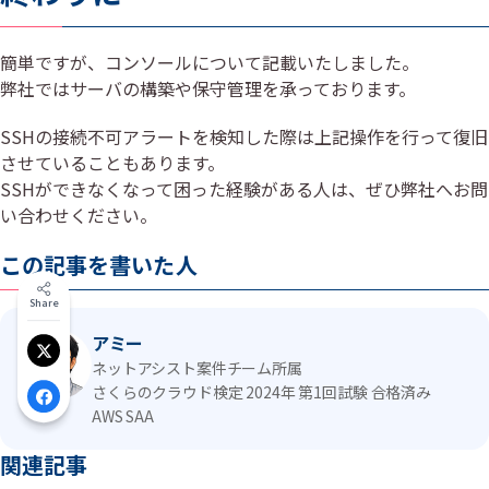
簡単ですが、コンソールについて記載いたしました。
弊社ではサーバの構築や保守管理を承っております。
SSHの接続不可アラートを検知した際は上記操作を行って復旧
させていることもあります。
SSHができなくなって困った経験がある人は、ぜひ弊社へお問
い合わせください。
この記事を書いた人
Share
アミー
Xでシェア
ネットアシスト案件チーム所属
さくらのクラウド検定 2024年 第1回試験 合格済み
Facebookでシェア
AWS SAA
関連記事