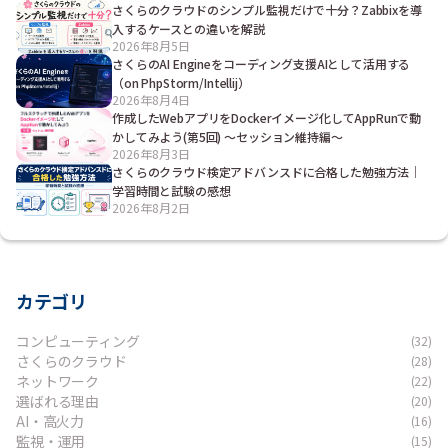
さくらのクラウドのシンプル監視だけで十分？Zabbixを導
入するケースとの違いを解説
2026年8月5日
さくらのAI Engineをコーディング支援AIとして活用する
（on PhpStorm/Intellij）
2026年8月4日
作成したWebアプリをDockerイメージ化してAppRunで動
かしてみよう(第5回) ～セッション維持編～
2026年8月3日
さくらのクラウド検定アドバンスドに合格した勉強方法｜
学習時間と試験の感想
2026年8月2日
カテゴリ
コンピューティング
(32)
さくらのクラウド
(28)
ネットワーク
(22)
選ばれる理由
(20)
AI・高火力
(16)
監視・運用
(15)