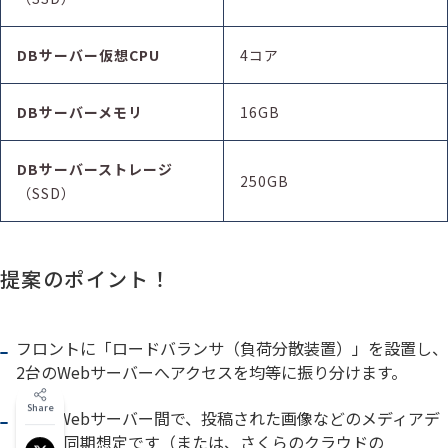
DBサーバー
仮想
CPU
4コア
DBサーバーメモリ
16GB
DBサーバーストレージ
250GB
（SSD）
提案のポイント！
フロントに「ロードバランサ（負荷分散装置）」を設置し、
2台のWebサーバーへアクセスを均等に振り分けます。
Share
2台のWebサーバー間で、投稿された画像などのメディアデ
ータを同期想定です（または、さくらのクラウドの