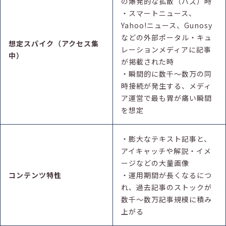
の爆発的な拡散（バズ）時
・スマートニュース、
Yahoo!ニュース、Gunosy
などの外部ポータル・キュ
想定スパイク（アクセス集
レーションメディアに記事
中）
が掲載された時
・瞬間的に数千〜数万の同
時接続が発生する、メディ
ア運営で最も胃が痛い瞬間
を想定
・膨大なテキスト記事と、
アイキャッチや解説・イメ
ージなどの大量画像
コンテンツ特性
・運用期間が長くなるにつ
れ、過去記事のストックが
数千〜数万記事規模に積み
上がる