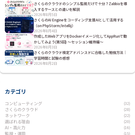
さくらのクラウドのシンプル監視だけで十分？Zabbixを導
入するケースとの違いを解説
2026年8月5日
さくらのAI Engineをコーディング支援AIとして活用する
（on PhpStorm/Intellij）
2026年8月4日
作成したWebアプリをDockerイメージ化してAppRunで動
かしてみよう(第5回) ～セッション維持編～
2026年8月3日
さくらのクラウド検定アドバンスドに合格した勉強方法｜
学習時間と試験の感想
2026年8月2日
カテゴリ
コンピューティング
(32)
さくらのクラウド
(28)
ネットワーク
(22)
選ばれる理由
(20)
AI・高火力
(16)
監視・運用
(15)